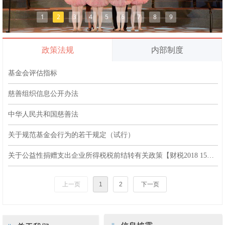
1
2
3
4
5
6
7
8
9
政策法规
内部制度
基金会评估指标
慈善组织信息公开办法
中华人民共和国慈善法
关于规范基金会行为的若干规定（试行）
关于公益性捐赠支出企业所得税税前结转有关政策【财税2018 15号】文件
上一页
1
2
下一页