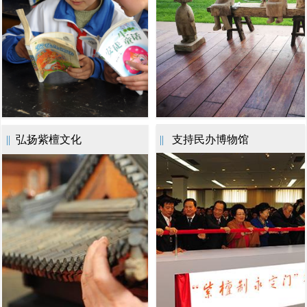
||
弘扬紫檀文化
||
支持民办博物馆