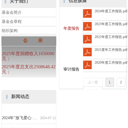
||
信息披露
||
关于我们
2024年度工作报告.pdf
基金会简介
基金会章程
2023年度工作报告.pdf
年度报告
组织架构
2022年度工作报告.pdf
公 示
2021度年工作报告.pdf
2025年度捐赠收入1650000
元；
2020年度工作报告.pdf
2025年度总支出2508648.42
审计报告
元；
上一页
1
2
下一页
||
新闻动态
檀香书屋涞水行
2025年“放飞爱心·书送希望”檀香书屋项目呼市行
2020年“放飞爱心·书送希望”檀香书屋项目围场行
2019年“放飞爱心·书送希望”檀香书屋项目丰宁行
2019年“放飞爱心·书送希望”檀香书屋项目涞源行
2016年“檀香书屋”项目围场行
2015年“檀香书屋”项目在丰宁开展
2019年北京紫檀文化基金会捐建墙子路村村史文化墙落成仪式成功举办
2018年檀香书屋项目走进河北丰宁
2018第十三届全国高校毕业生优秀雕塑作品展在上海举行
2018檀香书屋走进河北涞源
北京紫檀文化基金会亮相2017京津冀慈善展示会
2016年第十一届全国高校毕业生优秀雕塑作品展开幕
2015年第十届高校优秀毕业生雕塑展在北京举行
2026-03-12
2020-12-04
2019-12-30
2019-10-21
2019-10-21
2018-11-22
2018-07-16
2018-06-24
2017-09-07
2017-06-07
2016-07-11
2016-05-20
2015-10-23
2015-07-11
2024年“放飞爱心·书送希望”檀香书屋项目呼市行
2024-07-12