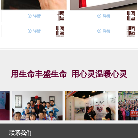
ꄤ
详情
ꄤ
详情
ꄤ
详情
ꄤ
详情
用生命丰盛生命 用心灵温暖心灵
联系我们